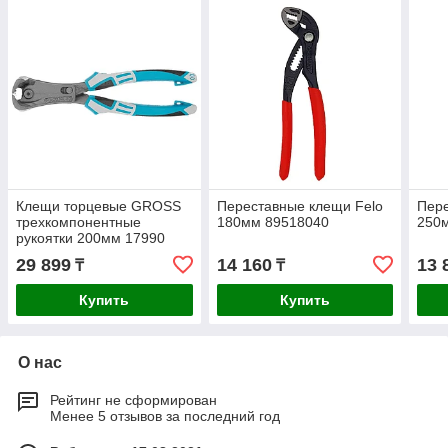
Клещи торцевые GROSS
Переставные клещи Felo
Пере
трехкомпонентные
180мм 89518040
250
рукоятки 200мм 17990
29 899
14 160
13 
₸
₸
Купить
Купить
О нас
Рейтинг не сформирован
Менее 5 отзывов за последний год