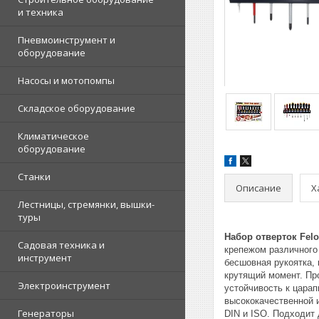
и техника
Пневмоинструмент и
оборудование
Насосы и мотопомпы
Складское оборудование
Климатическое
оборудование
Станки
Описание
Х
Лестницы, стремянки, вышки-
туры
Набор отверток Felo
Садовая техника и
крепежом различного 
инструмент
бесшовная рукоятка,
крутящий момент. Пр
Электроинструмент
устойчивость к царап
высококачественной 
Генераторы
DIN и ISO. Подходит 