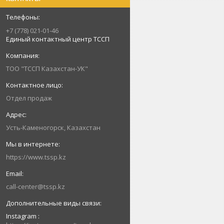
+7 (778) 021-01-46
Единый контактный центр ТССП
ТОО "ТССП Казахстан-УК"
Отдел продаж
Усть-Каменогорск, Казахстан
https://www.tssp.kz
call-center@tssp.kz
Instagram