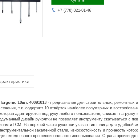
Купить
+7 (778) 021-01-46
арактеристики
 Ergonic 10шт. 40091013
- предназначен для строительных, ремонтных 
сечения, т.к. содержит 10 отвёрток наиболее популярных и востребова
 которая адаптируется под руку любого пользователя, снижает нагрузку
одуманный дизайн рукоятки не позволяет инструменту скатываться с по
инам и ГСМ. На верхней части рукоятки указан тип шлица для удобной 
инструментальной закаленной стали, износостойкость и прочность котор
для ежедневного профессионального использования. Страна производства