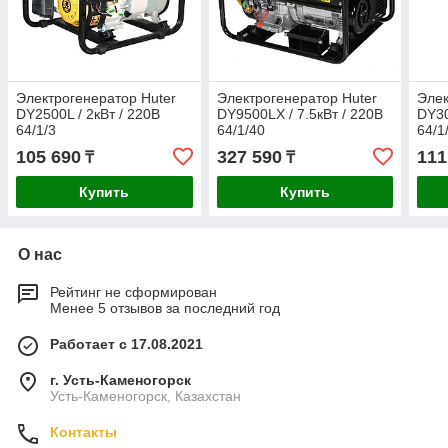
Электрогенератор Huter
Электрогенератор Huter
Элек
DY2500L / 2кВт / 220В
DY9500LХ / 7.5кВт / 220В
DY30
64/1/3
64/1/40
64/1
105 690
327 590
111
₸
₸
Купить
Купить
О нас
Рейтинг не сформирован
Менее 5 отзывов за последний год
Работает с 17.08.2021
г. Усть-Каменогорск
Усть-Каменогорск, Казахстан
Контакты