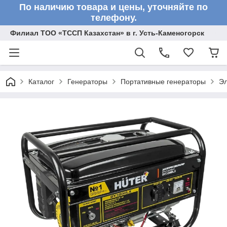
По наличию товара и цены, уточняйте по
телефону.
Филиал ТОО «ТССП Казахстан» в г. Усть-Каменогорск
Каталог
Генераторы
Портативные генераторы
Эл