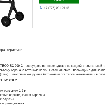
Купить
+7 (778) 021-01-46
арактеристики
LTECO БС 200 С
- оборудование, необходимое на каждой строительной п
объему барабана бетономешалки. Бетонная смесь необходима для закла
 (стен). Электрическая ручная бетономешалка также незаменима и в сво
O БС 200 С
м разъемом 1.8 м
жений опрокидывания барабана
ок службы
а опрокидывания