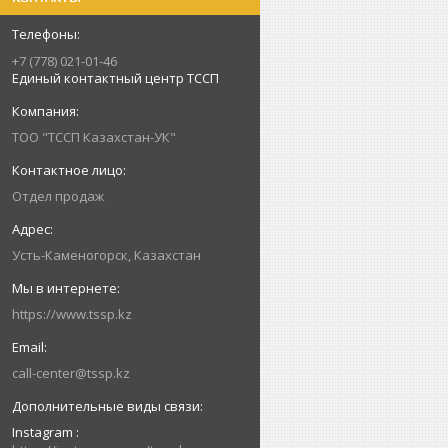
+7 (778) 021-01-46
Единый контактный центр ТССП
ТОО "ТССП Казахстан-УК"
Отдел продаж
Усть-Каменогорск, Казахстан
https://www.tssp.kz
call-center@tssp.kz
Instagram