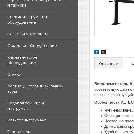
и техника
Пневмоинструмент и
оборудование
Насосы и мотопомпы
Складское оборудование
Климатическое
оборудование
Описание
Х
Станки
Бетоносмеситель A
Лестницы, стремянки, вышки-
соответствующей по 
туры
опорных конструкций
Садовая техника и
Особенности ALTEC
инструмент
​Чугунный венец
Оснащен сетевы
Электроинструмент
Несколько поло
Длительный ср
Генераторы
Удобная систем