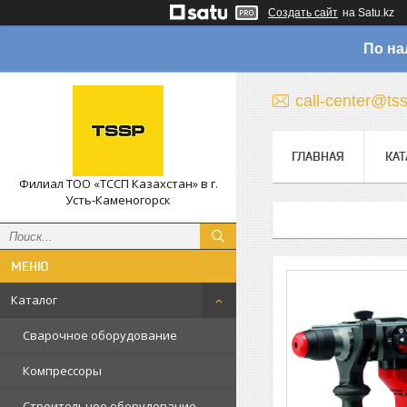
Создать сайт
на Satu.kz
По на
call-center@ts
ГЛАВНАЯ
КАТ
Филиал ТОО «ТССП Казахстан» в г.
Усть-Каменогорск
Каталог
Сварочное оборудование
Компрессоры
Строительное оборудование