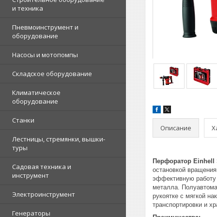
и техника
Пневмоинструмент и
оборудование
Насосы и мотопомпы
Складское оборудование
Климатическое
оборудование
Станки
Описание
Х
Лестницы, стремянки, вышки-
туры
Перфоратор Einhell 
Садовая техника и
остановкой вращения
инструмент
эффективную работу 
металла. Полуавтома
Электроинструмент
рукоятке с мягкой на
транспортировки и хр
Генераторы