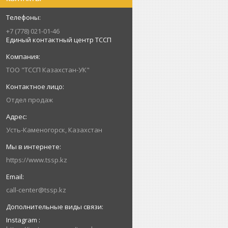
+7 (778) 021-01-46
Единый контактный центр ТССП
ТОО "ТССП Казахстан-УК"
Отдел продаж
Усть-Каменогорск, Казахстан
https://www.tssp.kz
call-center@tssp.kz
Instagram