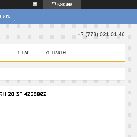
Корзина
нить
+7 (778) 021-01-46
Е
О НАС
КОНТАКТЫ
-RH 28 3F 4258002