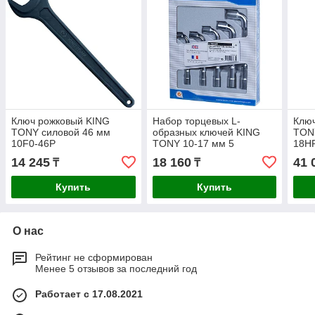
Ключ рожковый KING
Набор торцевых L-
Ключ
TONY силовой 46 мм
образных ключей KING
TON
10F0-46P
TONY 10-17 мм 5
18H
предметов 1805MR
14 245
18 160
41 
₸
₸
Купить
Купить
О нас
Рейтинг не сформирован
Менее 5 отзывов за последний год
Работает с 17.08.2021