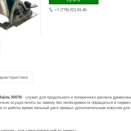
Купить
+7 (778) 021-01-46
арактеристики
akita 5007N
- служит для продольного и поперечного распила древесин
ельно осуществлять их замену без необходимости обращаться в сервис
ое от работы время пильный диск прикрыт дополнительным кожухом для 
к щеткам - для самостоятельной их замены