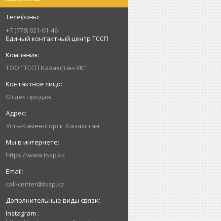
+7 (778) 021-01-46
Единый контактный центр ТССП
ТОО "ТССП Казахстан-УК"
Отдел продаж
Усть-Каменогорск, Казахстан
https://www.tssp.kz
call-center@tssp.kz
Instagram