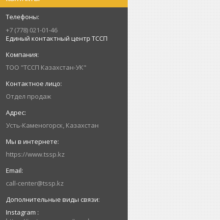
+7 (778) 021-01-46
Единый контактный центр ТССП
ТОО "ТССП Казахстан-УК"
Отдел продаж
Усть-Каменогорск, Казахстан
https://www.tssp.kz
call-center@tssp.kz
Instagram