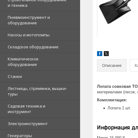
и техника
Пневмоинструмент и
оборудование
Насосы и мотопомпы
Складское оборудование
Климатическое
оборудование
Описание
Х
Станки
Лопата совковая T
Лестницы, стремянки, вышки-
материалами (песок, 
туры
Комплектация:
Садовая техника и
Лопата 1 шт.
инструмент
Электроинструмент
Информация дл
Генераторы
Цена:
15 090 ₸