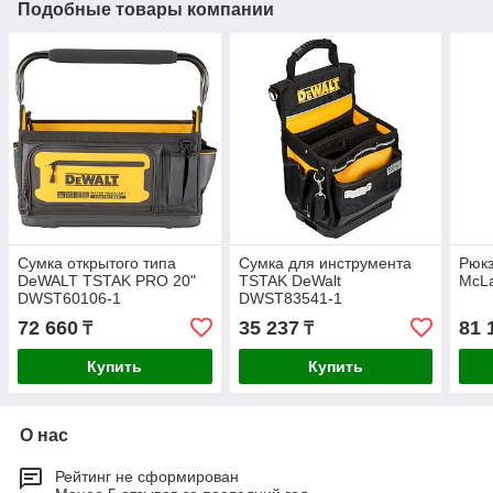
Подобные товары компании
Сумка открытого типа
Сумка для инструмента
Рюкз
DeWALT TSTAK PRO 20"
TSTAK DeWalt
McL
DWST60106-1
DWST83541-1
72 660
35 237
81 
₸
₸
Купить
Купить
О нас
Рейтинг не сформирован