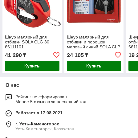
Шнур малярный для
Шнур малярный для
Шну
отбивки SOLA CLG 30
отбивки и порошок
отби
66111101
меловый синий SOLA CLP
661
30 SET B 66110643
41 290
24 105
19 
₸
₸
Купить
Купить
О нас
Рейтинг не сформирован
Менее 5 отзывов за последний год
Работает с 17.08.2021
г. Усть-Каменогорск
Усть-Каменогорск, Казахстан