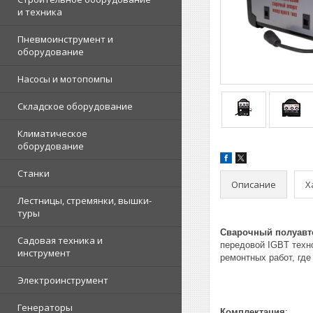
и техника
Пневмоинструмент и
оборудование
Насосы и мотопомпы
Складское оборудование
Климатическое
оборудование
Станки
Описание
Х
Лестницы, стремянки, вышки-
туры
Сварочный полуавт
Садовая техника и
передовой IGBT техн
инструмент
ремонтных работ, гд
Электроинструмент
Генераторы
Комплектация
: