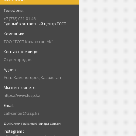
+7 (778) 021-01-46
Единый контактный центр ТССП
ТОО "ТССП Казахстан-УК"
Отдел продаж
Усть-Каменогорск, Казахстан
https://www.tssp.kz
call-center@tssp.kz
Instagram