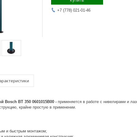
Купить
+7 (778) 021-01-46
арактеристики
й Bosch BT 350 0601015B00 -
применяется в работе с нивелирами и ла
струкцию, крайне простую в применении.
ым и быстрым монтажом;
я и надежная алюминиевая конструкция;