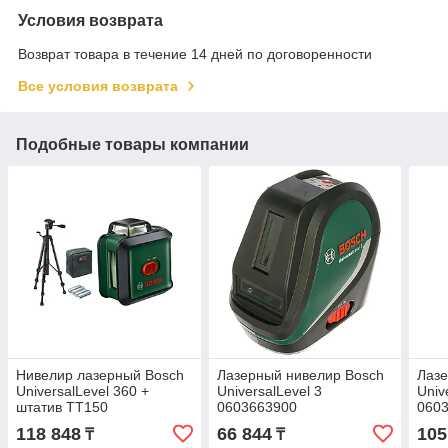
Условия возврата
Возврат товара в течение 14 дней по договоренности
Все условия возврата
Подобные товары компании
Нивелир лазерный Bosch
Лазерный нивелир Bosch
Лазе
UniversalLevel 360 +
UniversalLevel 3
Univ
штатив TT150
0603663900
060
0603663E03
118 848
66 844
105
₸
₸