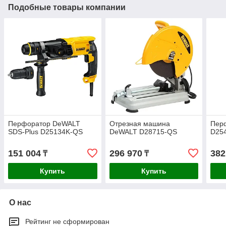
Подобные товары компании
Перфоратор DeWALT
Отрезная машина
Пер
SDS-Plus D25134K-QS
DeWALT D28715-QS
D25
151 004
296 970
382
₸
₸
Купить
Купить
О нас
Рейтинг не сформирован