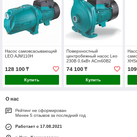
Насос самовсасывающий
Поверхностный
Нас
LEO AJM110H
центробежный насос Leo
сам
230В 0,6кВт ACm60B2
XHS
128 100
74 100
109
₸
₸
Купить
Купить
О нас
Рейтинг не сформирован
Менее 5 отзывов за последний год
Работает с 17.08.2021