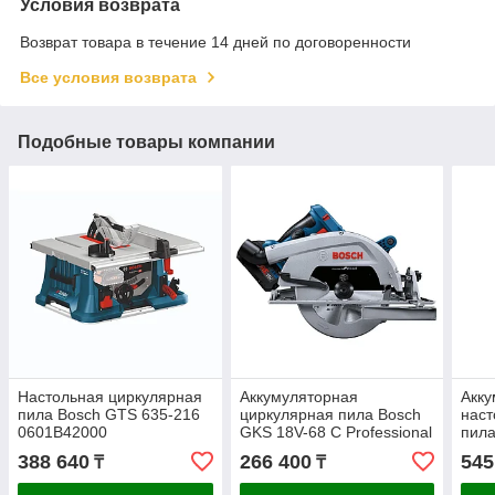
Условия возврата
Возврат товара в течение 14 дней по договоренности
Все условия возврата
Подобные товары компании
Настольная циркулярная
Аккумуляторная
Акку
пила Bosch GTS 635-216
циркулярная пила Bosch
наст
0601B42000
GKS 18V-68 C Professional
пила
BITURBO Solo
Prof
388 640
266 400
545
₸
₸
06016B5000
060