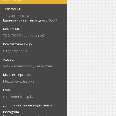
+7 (778) 021-01-46
Единый контактный центр ТССП
ТОО "ТССП Казахстан-УК"
Отдел продаж
Усть-Каменогорск, Казахстан
https://www.tssp.kz
call-center@tssp.kz
Instagram