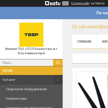
Создать сайт
на Satu.kz
По на
call-center@ts
ГЛАВНАЯ
КАТ
Филиал ТОО «ТССП Казахстан» в г.
Усть-Каменогорск
Каталог
Сварочное оборудование
Компрессоры
Строительное оборудование