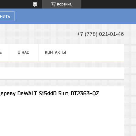
Корзина
нить
+7 (778) 021-01-46
Е
О НАС
КОНТАКТЫ
дереву DeWALT S1544D 5шт. DT2363-QZ