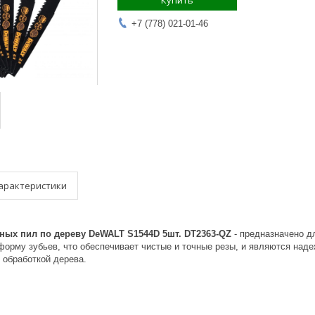
Купить
+7 (778) 021-01-46
арактеристики
ных пил по дереву DeWALT S1544D 5шт. DT2363-QZ
- предназначено д
орму зубьев, что обеспечивает чистые и точные резы, и являются над
 обработкой дерева.