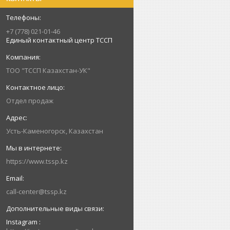
+7 (778) 021-01-46
Единый контактный центр ТССП
ТОО "ТССП Казахстан-УК"
Отдел продаж
Усть-Каменогорск, Казахстан
https://www.tssp.kz
call-center@tssp.kz
Instagram