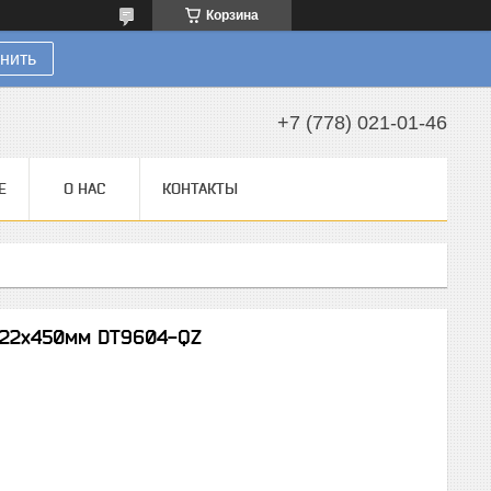
Корзина
нить
+7 (778) 021-01-46
Е
О НАС
КОНТАКТЫ
 22х450мм DT9604-QZ