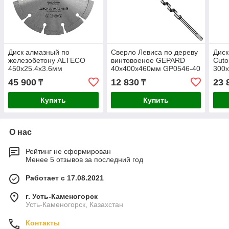
Диск алмазный по
Сверло Левиса по дереву
Диск
железобетону ALTECO
винтовоеное GEPARD
Cuto
450x25.4x3.6мм
40x400x460мм GP0546-40
300х
36T 
45 900
12 830
23 
₸
₸
Купить
Купить
О нас
Рейтинг не сформирован
Менее 5 отзывов за последний год
Работает с 17.08.2021
г. Усть-Каменогорск
Усть-Каменогорск, Казахстан
Контакты