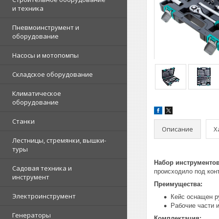
и техника
Пневмоинструмент и
оборудование
Насосы и мотопомпы
Складское оборудование
Климатическое
оборудование
Станки
Описание
Х
Лестницы, стремянки, вышки-
туры
Набор инструментов
Садовая техника и
происходило под кон
инструмент
Преимущества:
Электроинструмент
Кейс оснащен р
Рабочие части 
Генераторы
Комплектация: