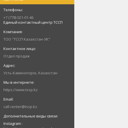
+7 (778) 021-01-46
Единый контактный центр ТССП
ТОО "ТССП Казахстан-УК"
Отдел продаж
Усть-Каменогорск, Казахстан
https://www.tssp.kz
call-center@tssp.kz
Instagram