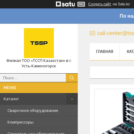
Создать сайт
на Satu.kz
По на
call-center@ts
ГЛАВНАЯ
КАТ
Филиал ТОО «ТССП Казахстан» в г.
Усть-Каменогорск
Каталог
Сварочное оборудование
Компрессоры
Строительное оборудование