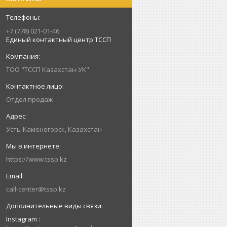
+7 (778) 021-01-46
Единый контактный центр ТССП
ТОО "ТССП Казахстан-УК"
Отдел продаж
Усть-Каменогорск, Казахстан
https://www.tssp.kz
call-center@tssp.kz
Instagram