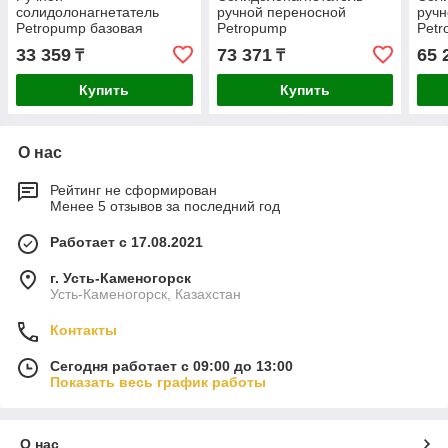
солидолонагнетатель
ручной переносной
ручн
Petropump базовая
Petropump
Petr
версия 150бар 8кг
профессиональный 16кг
про
33 359
73 371
65 
₸
₸
PP210011
PP210009
PP2
Купить
Купить
О нас
Рейтинг не сформирован
Менее 5 отзывов за последний год
Работает с 17.08.2021
г. Усть-Каменогорск
Усть-Каменогорск, Казахстан
Контакты
Сегодня работает с 09:00 до 13:00
Показать весь график работы
О нас