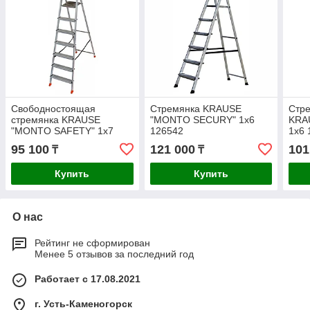
Свободностоящая
Стремянка KRAUSE
Стр
стремянка KRAUSE
"MONTO SECURY" 1х6
KRA
"MONTO SAFETY" 1х7
126542
1х6 
128973
95 100
121 000
101
₸
₸
Купить
Купить
О нас
Рейтинг не сформирован
Менее 5 отзывов за последний год
Работает с 17.08.2021
г. Усть-Каменогорск