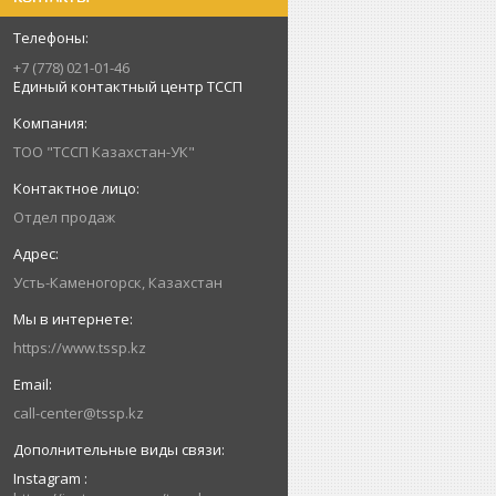
+7 (778) 021-01-46
Единый контактный центр ТССП
ТОО "ТССП Казахстан-УК"
Отдел продаж
Усть-Каменогорск, Казахстан
https://www.tssp.kz
call-center@tssp.kz
Instagram