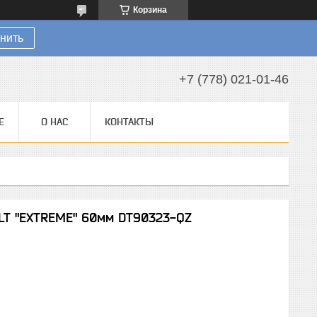
Корзина
нить
+7 (778) 021-01-46
Е
О НАС
КОНТАКТЫ
LT "EXTREME" 60мм DT90323-QZ