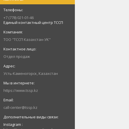
+7 (778) 021-01-46
Единый контактный центр ТССП
ТОО "ТССП Казахстан-УК"
Отдел продаж
Усть-Каменогорск, Казахстан
https://www.tssp.kz
call-center@tssp.kz
Instagram