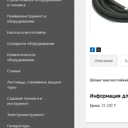
и техника
Пневмоинструмент и
оборудование
Насосы и мотопомпы
Складское оборудование
Климатическое
оборудование
Описание
Х
Станки
Шланг маслостойкий
Лестницы, стремянки, вышки-
туры
Информация дл
Садовая техника и
инструмент
Цена:
23 100 ₸
Электроинструмент
Генераторы