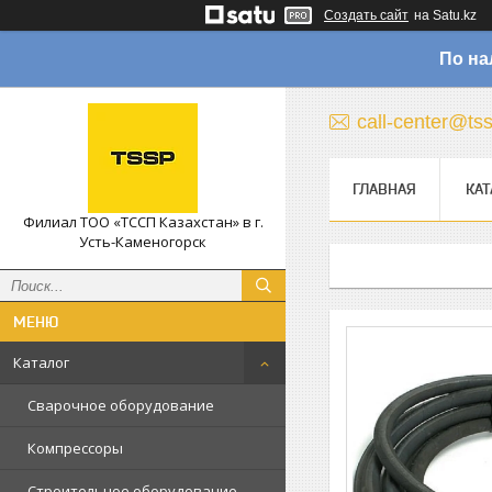
Создать сайт
на Satu.kz
По на
call-center@ts
ГЛАВНАЯ
КАТ
Филиал ТОО «ТССП Казахстан» в г.
Усть-Каменогорск
Каталог
Сварочное оборудование
Компрессоры
Строительное оборудование