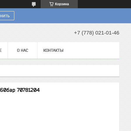
Корзина
нить
+7 (778) 021-01-46
Е
О НАС
КОНТАКТЫ
60бар 70781204