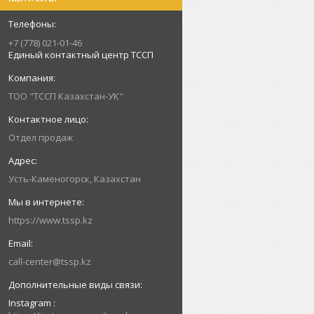
+7 (778) 021-01-46
Единый контактный центр ТССП
ТОО "ТССП Казахстан-УК"
Отдел продаж
Усть-Каменогорск, Казахстан
https://www.tssp.kz
call-center@tssp.kz
Instagram