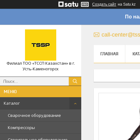
Создать сайт
на Satu.kz
По на
call-center@ts
ГЛАВНАЯ
КАТ
Филиал ТОО «ТССП Казахстан» в г.
Усть-Каменогорск
Каталог
Сварочное оборудование
Компрессоры
Строительное оборудование