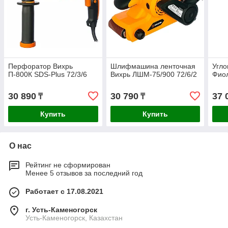
Перфоратор Вихрь
Шлифмашина ленточная
Угл
П-800К SDS-Plus 72/3/6
Вихрь ЛШМ-75/900 72/6/2
Фио
30 890
30 790
37 
₸
₸
Купить
Купить
О нас
Рейтинг не сформирован
Менее 5 отзывов за последний год
Работает с 17.08.2021
г. Усть-Каменогорск
Усть-Каменогорск, Казахстан