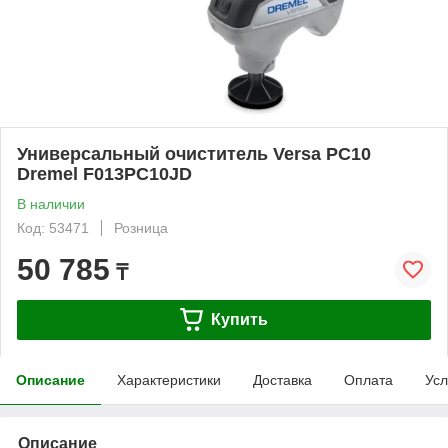
Универсальный очиститель Versa PC10
Dremel F013PC10JD
В наличии
Код: 53471
Розница
50 785
₸
Купить
Описание
Характеристики
Доставка
Оплата
Усл
Описание