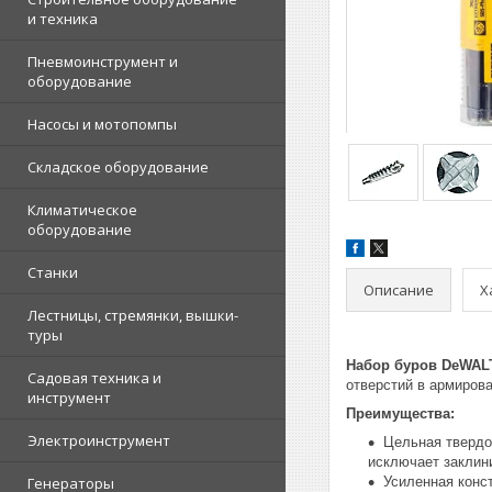
и техника
Пневмоинструмент и
оборудование
Насосы и мотопомпы
Складское оборудование
Климатическое
оборудование
Станки
Описание
Х
Лестницы, стремянки, вышки-
туры
Набор буров DeWALT
Садовая техника и
отверстий в армирова
инструмент
Преимущества:
Электроинструмент
Цельная твердо
исключает заклин
Генераторы
Усиленная конс