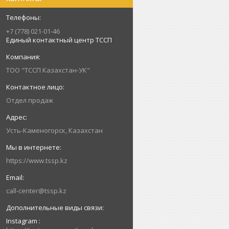
+7 (778) 021-01-46
Единый контактный центр ТССП
ТОО "ТССП Казахстан-УК"
Отдел продаж
Усть-Каменогорск, Казахстан
https://www.tssp.kz
call-center@tssp.kz
Instagram