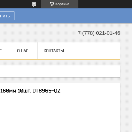
Корзина
нить
+7 (778) 021-01-46
Е
О НАС
КОНТАКТЫ
x160мм 10шт. DT8965-QZ