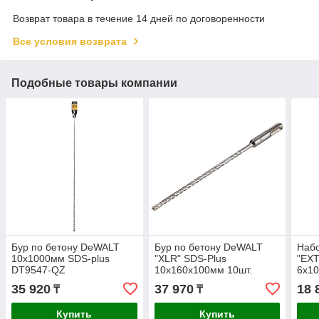
Возврат товара в течение 14 дней по договоренности
Все условия возврата
Подобные товары компании
Бур по бетону DeWALT
Бур по бетону DeWALT
Наб
10x1000мм SDS-plus
"XLR" SDS-Plus
"EX
DT9547-QZ
10x160x100мм 10шт.
6х10
DT8967-QZ
DT9
35 920
37 970
18 
₸
₸
Купить
Купить