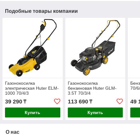
Подобные товары компании
Газонокосилка
Газонокосилка
Бенз
электрическая Huter ELM-
бензиновая Huter GLM-
70/6
1000 70/4/3
3.5T 70/3/4
39 290
113 690
49 
₸
₸
Купить
Купить
О нас