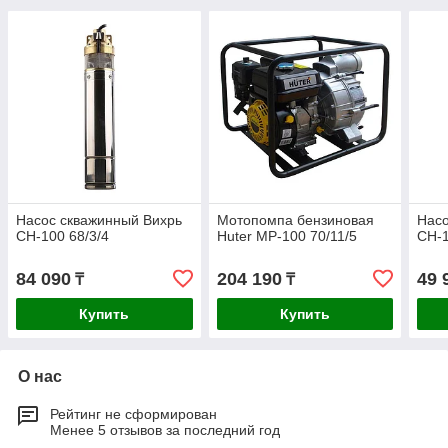
Насос скважинный Вихрь
Мотопомпа бензиновая
Насо
СН-100 68/3/4
Huter MP-100 70/11/5
СН-1
84 090
204 190
49 
₸
₸
Купить
Купить
О нас
Рейтинг не сформирован
Менее 5 отзывов за последний год