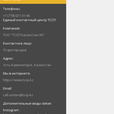
+7 (778) 021-01-46
Единый контактный центр ТССП
ТОО "ТССП Казахстан-УК"
Отдел продаж
Усть-Каменогорск, Казахстан
https://www.tssp.kz
call-center@tssp.kz
Instagram