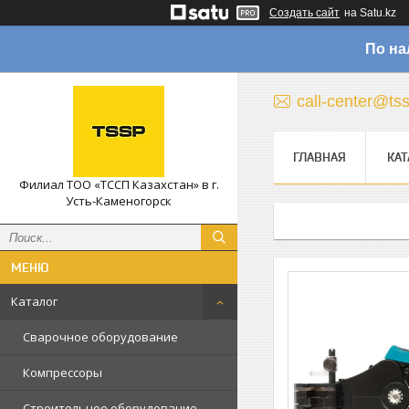
Создать сайт
на Satu.kz
По на
call-center@ts
ГЛАВНАЯ
КАТ
Филиал ТОО «ТССП Казахстан» в г.
Усть-Каменогорск
Каталог
Сварочное оборудование
Компрессоры
Строительное оборудование