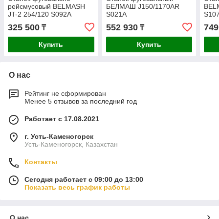
рейсмусовый BELMASH
БЕЛМАШ J150/1170AR
BEL
JT-2 254/120 S092A
S021A
S10
325 500
552 930
749
₸
₸
Купить
Купить
О нас
Рейтинг не сформирован
Менее 5 отзывов за последний год
Работает с 17.08.2021
г. Усть-Каменогорск
Усть-Каменогорск, Казахстан
Контакты
Сегодня работает с 09:00 до 13:00
Показать весь график работы
О нас