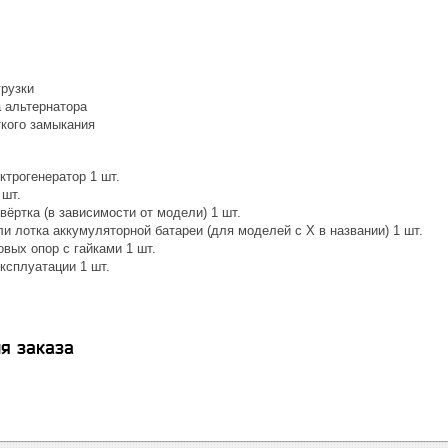
грузки
 альтернатора
ткого замыкания
ктрогенератор 1 шт.
 шт.
вёртка (в зависимости от модели) 1 шт.
и лотка аккумуляторной батареи (для моделей с X в названии) 1 шт.
вых опор с гайками 1 шт.
ксплуатации 1 шт.
я заказа