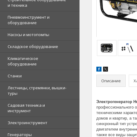
и техника
Пневмоинструмент и
оборудование
Насосы и мотопомпы
Складское оборудование
Климатическое
оборудование
Станки
Описание
Х
Лестницы, стремянки, вышки-
туры
Электрогенератор Hu
Садовая техника и
профессионального о
инструмент
техническими характ
домов и квартир, а 
Электроинструмент
синхронный тип устр
двигателем внутренн
Генераторы
также все виды защит