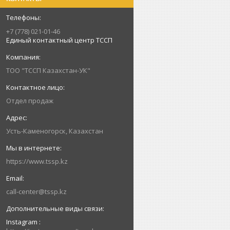
+7 (778) 021-01-46
Единый контактный центр ТССП
ТОО "ТССП Казахстан-УК"
Отдел продаж
Усть-Каменогорск, Казахстан
https://www.tssp.kz
call-center@tssp.kz
Instagram