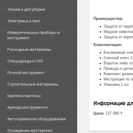
Техника для уборки
Преимущества:
Электрика и свет
Защита от пере
Медная обмотка
Измерительные приборы и
Защита от коро
инструмент
Комплектация:
Расходные материалы
Бензиновый эле
Свечной ключ 1
Спецодежда и СИЗ
Вороток либо от
Провода и детал
Ручной инструмент
Комплект резино
Инструкция по э
Строительные материалы
Упаковка 1 шт.
Крепеж и метизы
Информация дл
Аренда инструмента
Цена:
137 090 ₸
Автосервисное оборудование
Оснащение мастерских