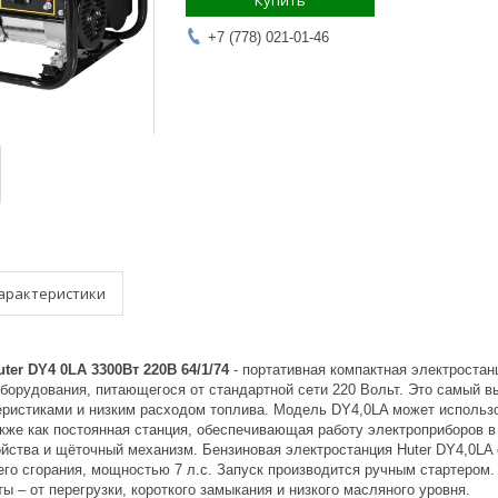
Купить
+7 (778) 021-01-46
арактеристики
ter DY4 0LA 3300Вт 220В 64/1/74
- портативная компактная электроста
борудования, питающегося от стандартной сети 220 Вольт. Это самый в
еристиками и низким расходом топлива. Модель DY4,0LA может использо
также как постоянная станция, обеспечивающая работу электроприборов 
ойства и щёточный механизм. Бензиновая электростанция Huter DY4,0
его сгорания, мощностью 7 л.с. Запуск производится ручным стартером.
ы – от перегрузки, короткого замыкания и низкого масляного уровня.