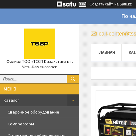
Создать сайт
на Satu.kz
По на
call-center@ts
ГЛАВНАЯ
КАТ
Филиал ТОО «ТССП Казахстан» в г.
Усть-Каменогорск
Каталог
Сварочное оборудование
Компрессоры
Строительное оборудование