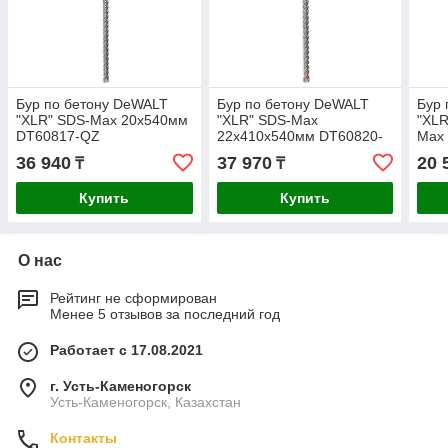
Бур по бетону DeWALT
Бур по бетону DeWALT
Бур 
"XLR" SDS-Max 20х540мм
"XLR" SDS-Max
"XLR
DT60817-QZ
22х410х540мм DT60820-
Max
QZ
36 940
37 970
20 
₸
₸
Купить
Купить
О нас
Рейтинг не сформирован
Менее 5 отзывов за последний год
Работает с 17.08.2021
г. Усть-Каменогорск
Усть-Каменогорск, Казахстан
Контакты