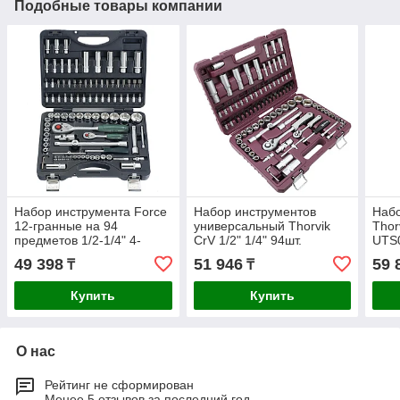
Подобные товары компании
Набор инструмента Force
Набор инструментов
Набо
12-гранные на 94
универсальный Thorvik
Thor
предметов 1/2-1/4" 4-
CrV 1/2" 1/4" 94шт.
UTS
32мм 4941R-9
UTS0094
49 398
51 946
59 
₸
₸
Купить
Купить
О нас
Рейтинг не сформирован
Менее 5 отзывов за последний год