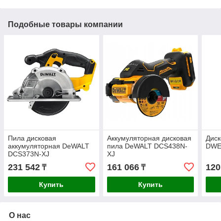
Подобные товары компании
Пила дисковая
Аккумуляторная дисковая
Диск
аккумуляторная DeWALT
пила DeWALT DCS438N-
DWE
DCS373N-XJ
XJ
231 542
161 066
120
₸
₸
Купить
Купить
О нас