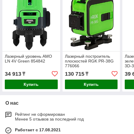
Лазерный уровень AMO
Лазерный построитель
Лазе
LN 4V Green 854842
плоскостей RGK PR-38G
зел
776066
3D-3
34 913
130 715
39 
₸
₸
Купить
Купить
О нас
Рейтинг не сформирован
Менее 5 отзывов за последний год
Работает с 17.08.2021