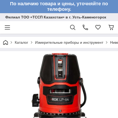
По наличию товара и цены, уточняйте по
телефону.
Филиал ТОО «ТССП Казахстан» в г. Усть-Каменогорск
Каталог
Измерительные приборы и инструмент
Нив