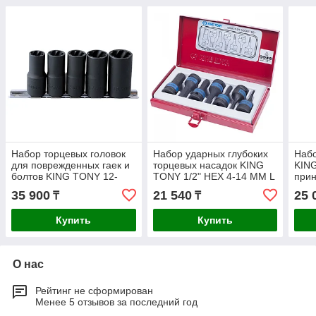
Набор торцевых головок
Набор ударных глубоких
Набо
для поврежденных гаек и
торцевых насадок KING
KIN
болтов KING TONY 12-
TONY 1/2" HEX 4-14 ММ L
прин
19мм 5шт. 9TD035MR
= 60 ММ 4407MP
шест
35 900
21 540
25 
₸
₸
шт.
Купить
Купить
О нас
Рейтинг не сформирован
Менее 5 отзывов за последний год