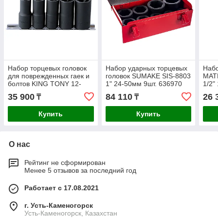
Набор торцевых головок
Набор ударных торцевых
Набо
для поврежденных гаек и
головок SUMAKE SIS-8803
MATR
болтов KING TONY 12-
1" 24-50мм 9шт. 636970
1/2"
19мм 5шт. 9TD035MR
35 900
84 110
26 
₸
₸
Купить
Купить
О нас
Рейтинг не сформирован
Менее 5 отзывов за последний год
Работает с 17.08.2021
г. Усть-Каменогорск
Усть-Каменогорск, Казахстан