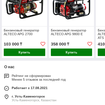
Бензиновый генератор
Бензиновый генератор
Бенз
ALTECO APG 2700
ALTECO APG 9800 E
ALT
ATS
103 000
358 000
410
₸
₸
Купить
Купить
О нас
Рейтинг не сформирован
Менее 5 отзывов за последний год
Работает с 17.08.2021
г. Усть-Каменогорск
Усть-Каменогорск, Казахстан