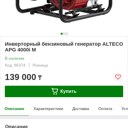
Инверторный бензиновый генератор ALTECO
APG 4000i M
В наличии
Код: 86374
Розница
139 000
₸
Купить
Описание
Характеристики
Доставка
Оплата
Усл
Описание