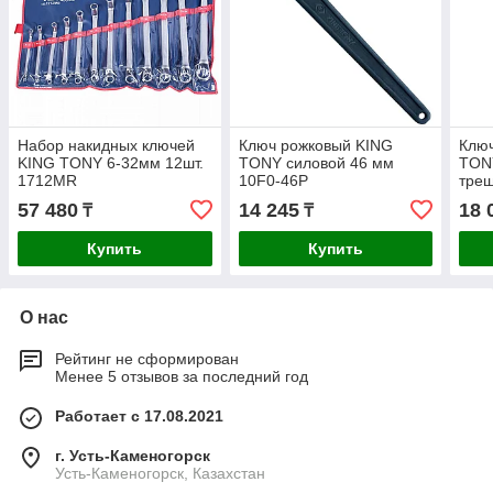
Набор накидных ключей
Ключ рожковый KING
Ключ
KING TONY 6-32мм 12шт.
TONY силовой 46 мм
TON
1712MR
10F0-46P
тре
мех
57 480
14 245
18 
₸
₸
10R
Купить
Купить
О нас
Рейтинг не сформирован
Менее 5 отзывов за последний год
Работает с 17.08.2021
г. Усть-Каменогорск
Усть-Каменогорск, Казахстан