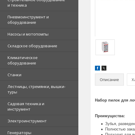
и техника
Пневмоинструмент и
оборудование
Насосы и мотопомпы
Складское оборудование
Климатическое
оборудование
Станки
Описание
Х
Лестницы, стремянки, вышки-
туры
Набор пилок для лоб
Садовая техника и
инструмент
Преимущества:
Электроинструмент
Зубья, разведе
Полностью зака
Генераторы
Подходит для в