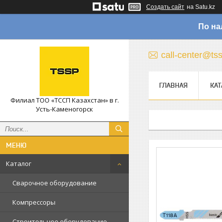
Создать сайт
на Satu.kz
По на
call-center@ts
ГЛАВНАЯ
КАТ
Филиал ТОО «ТССП Казахстан» в г.
Усть-Каменогорск
Каталог
Сварочное оборудование
Компрессоры
Строительное оборудование