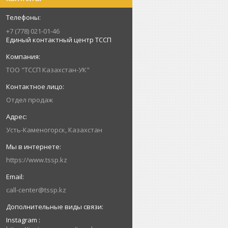
+7 (778) 021-01-46
Единый контактный центр ТССП
ТОО "ТССП Казахстан-УК"
Отдел продаж
Усть-Каменогорск, Казахстан
https://www.tssp.kz
call-center@tssp.kz
Instagram