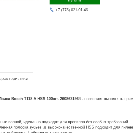
Купить
+7 (778) 021-01-46
арактеристики
зика Bosch T118 А HSS 100шт. 2608631964 -
позволяет выполнять пря
нные волной, идеально подходят для пропилов без особых требований
ленная полоска зубьев из высококачественной HSS подходит для пилен
сех лобзиков с T-образным хвостовиком.