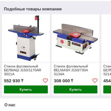
Подобные товары компании
Станок фуговальный
Станок фуговальный
Стан
БЕЛМАШ J150/1170AR
BELMASH J150/730A
БЕЛ
S021A
S134A
S21
552 930
308 000
454
₸
₸
Купить
Купить
О нас