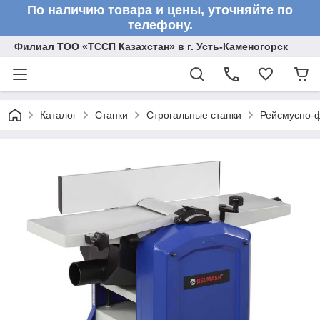
По наличию товара и цены, уточняйте по
телефону.
Филиал ТОО «ТССП Казахстан» в г. Усть-Каменогорск
Каталог
Станки
Строгальные станки
Рейсмусно-ф