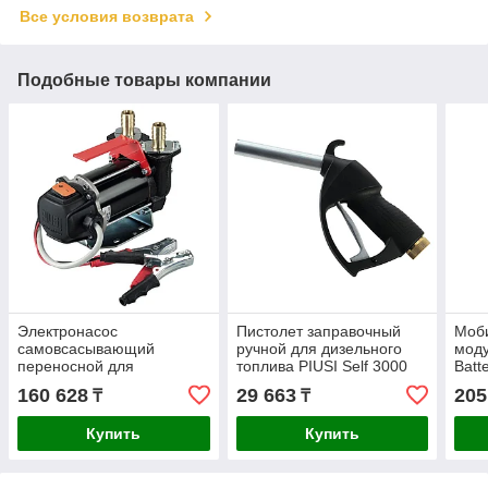
Все условия возврата
Подобные товары компании
Электронасос
Пистолет заправочный
Моб
самовсасывающий
ручной для дизельного
моду
переносной для
топлива PIUSI Self 3000
Batt
перекачки дизельного
150л/мин F0065000A
12V 
160 628
29 663
205
₸
₸
топлива PIUSI Carry 3000
мин
Inline 24V 50л/мин
Купить
Купить