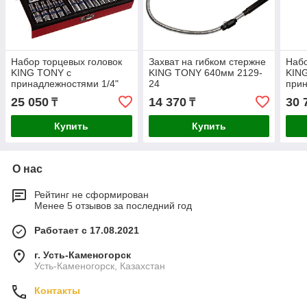
Набор торцевых головок
Захват на гибком стержне
Набо
KING TONY с
KING TONY 640мм 2129-
KIN
принадлежностями 1/4"
24
прин
шестигранные 4-13 мм 26
шест
25 050
14 370
30 
₸
₸
шт. 2526MR
шт.
Купить
Купить
О нас
Рейтинг не сформирован
Менее 5 отзывов за последний год
Работает с 17.08.2021
г. Усть-Каменогорск
Усть-Каменогорск, Казахстан
Контакты