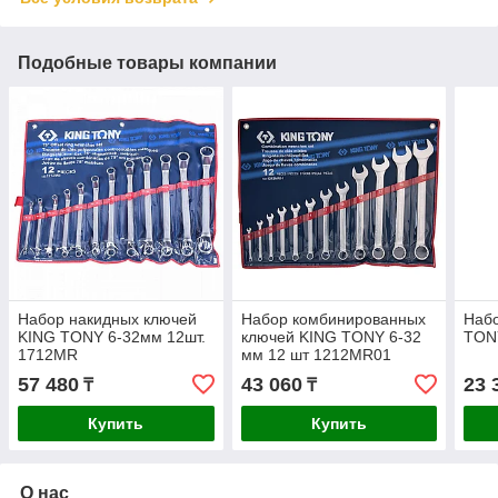
Подобные товары компании
Набор накидных ключей
Набор комбинированных
Набо
KING TONY 6-32мм 12шт.
ключей KING TONY 6-32
TON
1712MR
мм 12 шт 1212MR01
57 480
43 060
23 
₸
₸
Купить
Купить
О нас