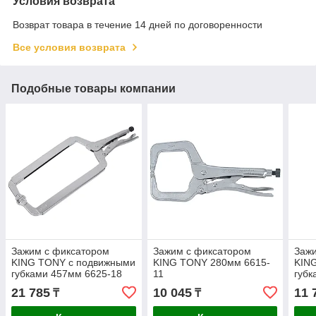
Условия возврата
Возврат товара в течение 14 дней по договоренности
Все условия возврата
Подобные товары компании
Зажим с фиксатором
Зажим с фиксатором
Заж
KING TONY с подвижными
KING TONY 280мм 6615-
KIN
губками 457мм 6625-18
11
губк
21 785
10 045
11 
₸
₸