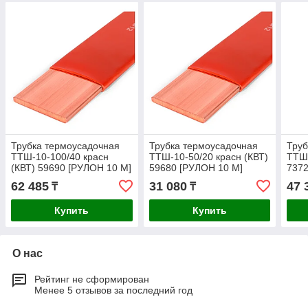
Трубка термоусадочная
Трубка термоусадочная
Труб
ТТШ-10-100/40 красн
ТТШ-10-50/20 красн (КВТ)
ТТШ-
(КВТ) 59690 [РУЛОН 10 М]
59680 [РУЛОН 10 М]
7372
62 485
31 080
47 
₸
₸
Купить
Купить
О нас
Рейтинг не сформирован
Менее 5 отзывов за последний год